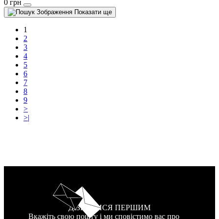
0 грн
Показати ще
1
2
3
4
5
6
7
8
9
>
>|
ДІЗНАТИСЯ ПЕРШИМ
Вкажіть свою пошту і ми сповістимо вас про