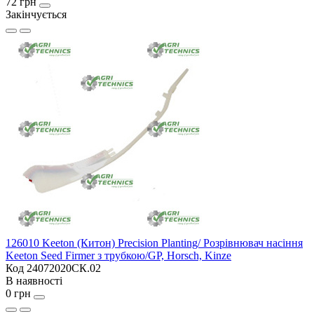
72 грн
Закінчується
126010 Keeton (Китон) Precision Planting/ Розрівнювач насіння
Keeton Seed Firmer з трубкою/GP, Horsch, Kinze
Код 24072020СК.02
В наявності
0 грн