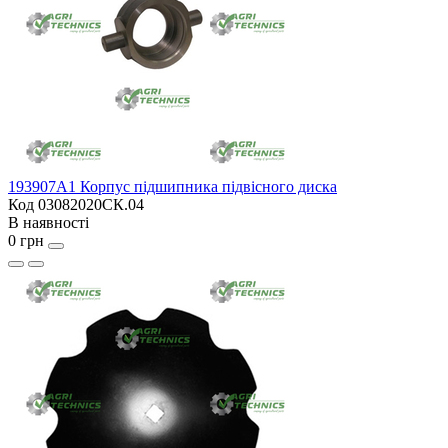
193907A1 Корпус підшипника підвісного диска
Код 03082020СК.04
В наявності
0 грн