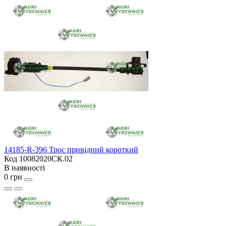
14185-R-396 Трос привідний короткий
Код 10082020СК.02
В наявності
0 грн