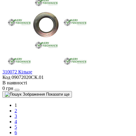
310072 Кільце
Код 09072020СК.01
В наявності
0 грн
Показати ще
1
2
3
4
5
6