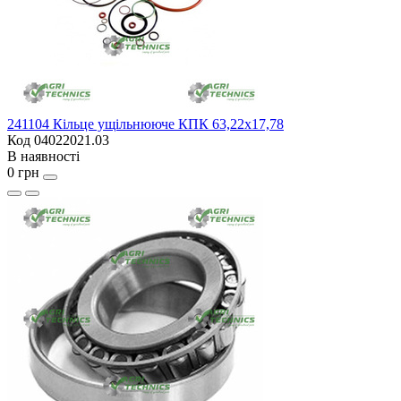
241104 Кільце ущільнююче КПК 63,22x17,78
Код 04022021.03
В наявності
0 грн