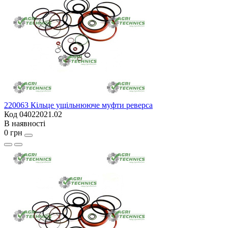
220063 Кільце ущільнююче муфти реверса
Код 04022021.02
В наявності
0 грн