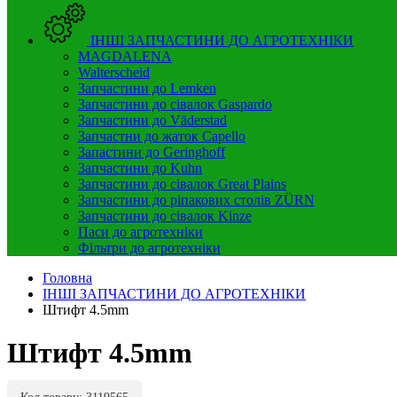
ІНШІ ЗАПЧАСТИНИ ДО АГРОТЕХНІКИ
MAGDALENA
Walterscheid
Запчастини до Lemken
Запчастини до сівалок Gaspardo
Запчастини до Väderstad
Запчастни до жаток Capello
Запастини до Geringhoff
Запчастини до Kuhn
Запчастини до сівалок Great Plains
Запчастини до ріпакових столів ZÜRN
Запчастини до сівалок Kinze
Паси до агротехніки
Фільтри до агротехніки
Головна
ІНШІ ЗАПЧАСТИНИ ДО АГРОТЕХНІКИ
Штифт 4.5mm
Штифт 4.5mm