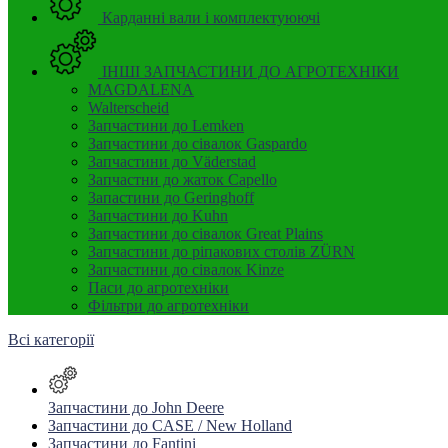
Карданні вали і комплектуюючі
ІНШІ ЗАПЧАСТИНИ ДО АГРОТЕХНІКИ
MAGDALENA
Walterscheid
Запчастини до Lemken
Запчастини до сівалок Gaspardo
Запчастини до Väderstad
Запчастни до жаток Capello
Запастини до Geringhoff
Запчастини до Kuhn
Запчастини до сівалок Great Plains
Запчастини до ріпакових столів ZÜRN
Запчастини до сівалок Kinze
Паси до агротехніки
Фільтри до агротехніки
Всі категорії
Запчастини до John Deere
Запчастини до CASE / New Holland
Запчастини до Fantini