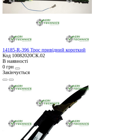
14185-R-396 Трос привідний короткий
Код 10082020СК.02
В наявності
0 грн
Закінчується