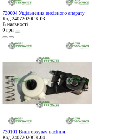
730004 Ущільнення висівного апарату
Код 24072020СК.03
В наявності
0 грн
730101 Виштовхувач насіння
Код 24072020СК.04