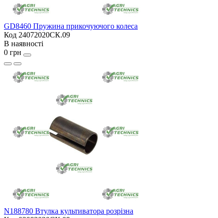
GD8460 Пружина прикочуючого колеса
Код 24072020СК.09
В наявності
0 грн
N188780 Втулка культиватора розрізна