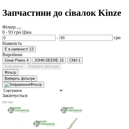
Запчастини до сівалок Kinze
Фільтр
0
-
93
грн
Ціна
-
грн
Наявність
Є в наявності
13
Виробник
Great Plains
4
JOHN DEERE
15
CNH
1
Скасувати
Виберіть фільтри
Фільтр
Виберіть фільтри
Фільтр
Закінчується