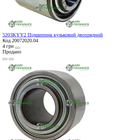
5203KYY2 Підшипник кульковий двохрядний
Код 20072020.04
4 грн
Продано