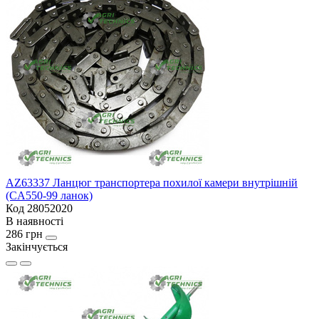
AZ63337 Ланцюг транспортера похилої камери внутрішній
(CA550-99 ланок)
Код 28052020
В наявності
286 грн
Закінчується