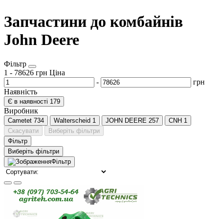
Запчастини до комбайнів
John Deere
Фільтр
1
-
78626
грн
Ціна
-
грн
Наявність
Є в наявності
179
Виробник
Cametet
734
Walterscheid
1
JOHN DEERE
257
CNH
1
Скасувати
Виберіть фільтри
Фільтр
Виберіть фільтри
Фільтр