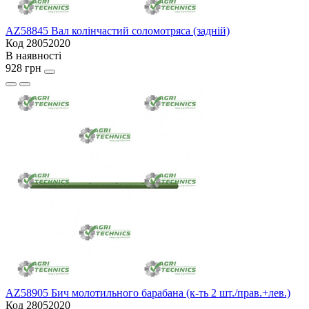
AZ58845 Вал колінчастий соломотряса (задній)
Код 28052020
В наявності
928 грн
AZ58905 Бич молотильного барабана (к-ть 2 шт./прав.+лев.)
Код 28052020