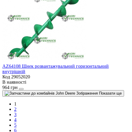
AZ64108 Шнек розвантажувальний горизонтальний
внутрішній
Код 29052020
В наявності
964 грн
Показати ще
1
2
3
4
5
6