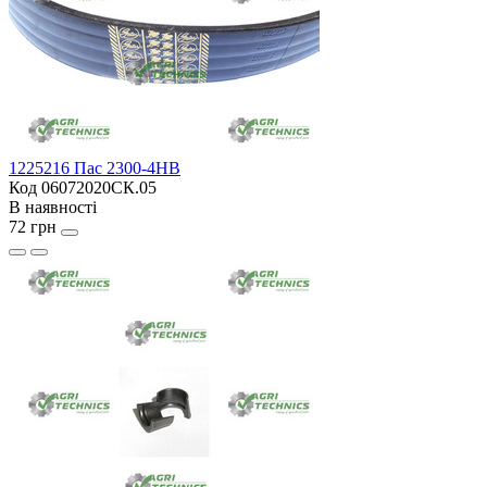
1225216 Пас 2300-4HB
Код 06072020СК.05
В наявності
72 грн