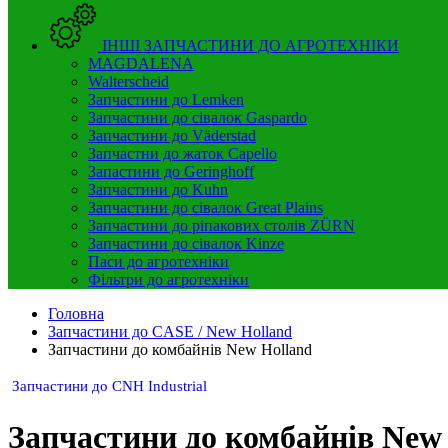
ІНШІ ЗАПЧАСТИНИ ДО АГРОТЕХНІКИ
MAGDALENA
Walterscheid
Запчастини до Lemken
Запчастини до сівалок Gaspardo
Запчастини до Väderstad
Запчастни до жаток Capello
Запастини до Geringhoff
Запчастини до Kuhn
Запчастини до сівалок Great Plains
Запчастини до ріпакових столів ZÜRN
Запчастини до сівалок Kinze
Паси до агротехніки
Фільтри до агротехніки
Головна
Запчастини до CASE / New Holland
Запчастини до комбайнів New Holland
Запчастини до CNH Industrial
Запчастини до комбайнів New