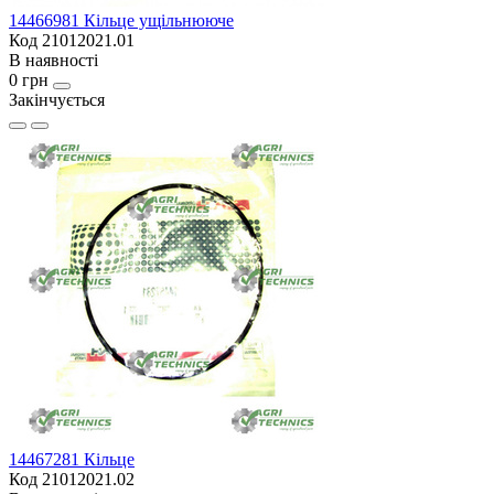
14466981 Кільце ущільнююче
Код 21012021.01
В наявності
0 грн
Закінчується
14467281 Кільце
Код 21012021.02