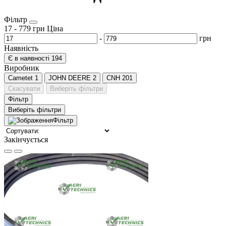
Фільтр
17
-
779
грн
Ціна
-
грн
Наявність
Є в наявності
194
Виробник
Cametet
1
JOHN DEERE
2
CNH
201
Скасувати
Виберіть фільтри
Фільтр
Виберіть фільтри
Фільтр
Закінчується