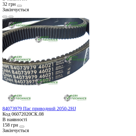
32 грн
Закінчується
84073979 Пас приводний 2050-2HJ
Код 06072020СК.08
В наявності
158 грн
Закінчується