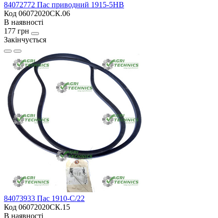
84072772 Пас приводний 1915-5HB
Код 06072020СК.06
В наявності
177 грн
Закінчується
84073933 Пас 1910-С/22
Код 06072020СК.15
В наявності