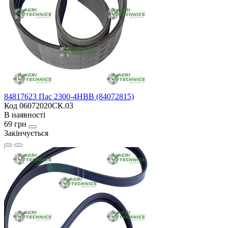
84817623 Пас 2300-4HBB (84072815)
Код 06072020СК.03
В наявності
69 грн
Закінчується