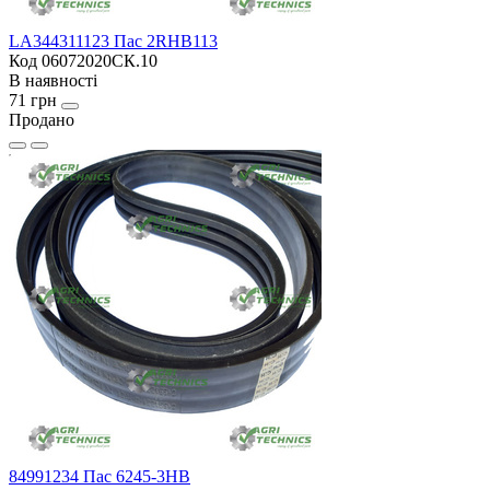
LA344311123 Пас 2RHB113
Код 06072020СК.10
В наявності
71 грн
Продано
84991234 Пас 6245-3HB