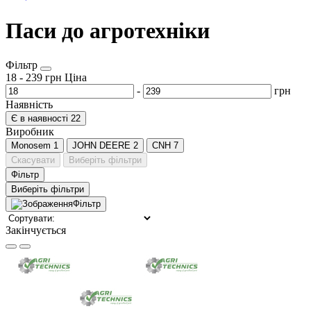
Паси до агротехніки
Фільтр
18
-
239
грн
Ціна
-
грн
Наявність
Є в наявності
22
Виробник
Monosem
1
JOHN DEERE
2
CNH
7
Скасувати
Виберіть фільтри
Фільтр
Виберіть фільтри
Фільтр
Закінчується