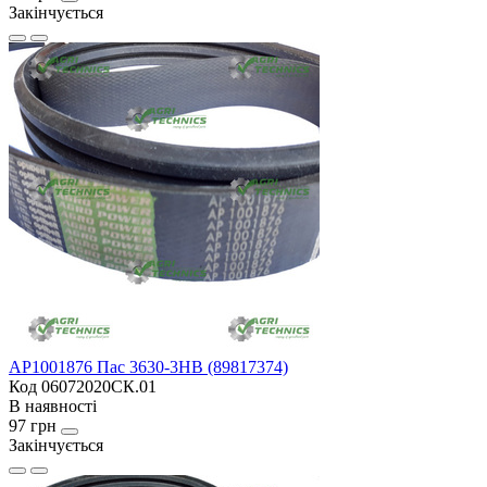
Закінчується
AP1001876 Пас 3630-3HB (89817374)
Код 06072020СК.01
В наявності
97 грн
Закінчується