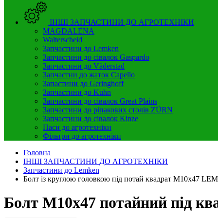
ІНШІ ЗАПЧАСТИНИ ДО АГРОТЕХНІКИ
MAGDALENA
Walterscheid
Запчастини до Lemken
Запчастини до сівалок Gaspardo
Запчастини до Väderstad
Запчастни до жаток Capello
Запастини до Geringhoff
Запчастини до Kuhn
Запчастини до сівалок Great Plains
Запчастини до ріпакових столів ZÜRN
Запчастини до сівалок Kinze
Паси до агротехніки
Фільтри до агротехніки
Головна
ІНШІ ЗАПЧАСТИНИ ДО АГРОТЕХНІКИ
Запчастини до Lemken
Болт із круглою головкою під потай квадрат M10x47 L
Болт M10x47 потайний під ква