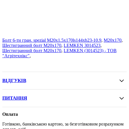
Болт 6-ти гран. spezial M20x1.5x170ls144xb23-10.9
,
M20x170
,
Шестигранний болт M20x170
,
LEMKEN 3014523
,
Шестигранний болт M20x170
,
LEMKEN (3014523) - ТОВ
"Агрітехнікс"
,
ВІДГУКІВ
ПИТАННЯ
Оплата
Готівкою, банківською картою, за безготівковим розрахунком