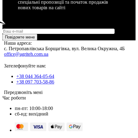
спеціальні пропозиції та початок продажів
нових товарів на сайті
Повідомте мене
Наша адреса:
c. Петропавлівська Борщагівка, вул. Велика Окружна, 4Б
office@agriteh.com.ua
Зателефонуйте нам:
+38 044 364-05-64
+38 097 703-58-86
Передзвоніть мені
Час роботи
пн-пт: 10:00-18:00
сб-нд: вихідний