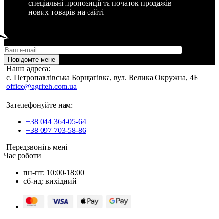
спеціальні пропозиції та початок продажів
нових товарів на сайті
Повідомте мене
Наша адреса:
c. Петропавлівська Борщагівка, вул. Велика Окружна, 4Б
office@agriteh.com.ua
Зателефонуйте нам:
+38 044 364-05-64
+38 097 703-58-86
Передзвоніть мені
Час роботи
пн-пт: 10:00-18:00
сб-нд: вихідний