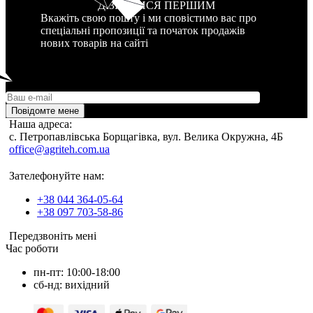
ДІЗНАТИСЯ ПЕРШИМ
Вкажіть свою пошту і ми сповістимо вас про
спеціальні пропозиції та початок продажів
нових товарів на сайті
Повідомте мене
Наша адреса:
c. Петропавлівська Борщагівка, вул. Велика Окружна, 4Б
office@agriteh.com.ua
Зателефонуйте нам:
+38 044 364-05-64
+38 097 703-58-86
Передзвоніть мені
Час роботи
пн-пт: 10:00-18:00
сб-нд: вихідний