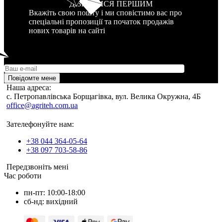
ДІЗНАТИСЯ ПЕРШИМ
Вкажіть свою пошту і ми сповістимо вас про
спеціальні пропозиції та початок продажів
нових товарів на сайті
Повідомте мене
Наша адреса:
c. Петропавлівська Борщагівка, вул. Велика Окружна, 4Б
office@agriteh.com.ua
Зателефонуйте нам:
+38 044 364-05-64
+38 097 703-58-86
Передзвоніть мені
Час роботи
пн-пт: 10:00-18:00
сб-нд: вихідний