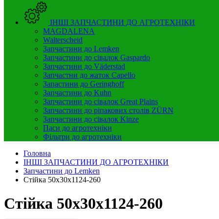
ІНШІ ЗАПЧАСТИНИ ДО АГРОТЕХНІКИ
MAGDALENA
Walterscheid
Запчастини до Lemken
Запчастини до сівалок Gaspardo
Запчастини до Väderstad
Запчастни до жаток Capello
Запастини до Geringhoff
Запчастини до Kuhn
Запчастини до сівалок Great Plains
Запчастини до ріпакових столів ZÜRN
Запчастини до сівалок Kinze
Паси до агротехніки
Фільтри до агротехніки
Головна
ІНШІ ЗАПЧАСТИНИ ДО АГРОТЕХНІКИ
Запчастини до Lemken
Стійка 50x30x1124-260
Стійка 50x30x1124-260