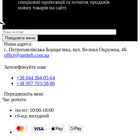
спеціальні пропозиції та початок продажів
нових товарів на сайті
Повідомте мене
Наша адреса:
c. Петропавлівська Борщагівка, вул. Велика Окружна, 4Б
office@agriteh.com.ua
Зателефонуйте нам:
+38 044 364-05-64
+38 097 703-58-86
Передзвоніть мені
Час роботи
пн-пт: 10:00-18:00
сб-нд: вихідний