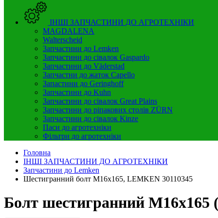
ІНШІ ЗАПЧАСТИНИ ДО АГРОТЕХНІКИ
MAGDALENA
Walterscheid
Запчастини до Lemken
Запчастини до сівалок Gaspardo
Запчастини до Väderstad
Запчастни до жаток Capello
Запастини до Geringhoff
Запчастини до Kuhn
Запчастини до сівалок Great Plains
Запчастини до ріпакових столів ZÜRN
Запчастини до сівалок Kinze
Паси до агротехніки
Фільтри до агротехніки
Головна
ІНШІ ЗАПЧАСТИНИ ДО АГРОТЕХНІКИ
Запчастини до Lemken
Шестигранний болт M16x165, LEMKEN 30110345
Болт шестигранний M16x165 (