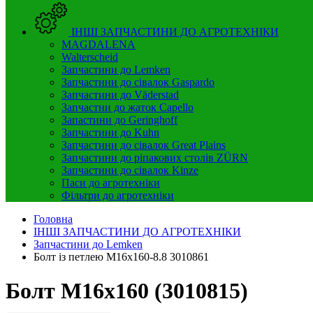
ІНШІ ЗАПЧАСТИНИ ДО АГРОТЕХНІКИ
MAGDALENA
Walterscheid
Запчастини до Lemken
Запчастини до сівалок Gaspardo
Запчастини до Väderstad
Запчастни до жаток Capello
Запастини до Geringhoff
Запчастини до Kuhn
Запчастини до сівалок Great Plains
Запчастини до ріпакових столів ZÜRN
Запчастини до сівалок Kinze
Паси до агротехніки
Фільтри до агротехніки
Головна
ІНШІ ЗАПЧАСТИНИ ДО АГРОТЕХНІКИ
Запчастини до Lemken
Болт із петлею M16x160-8.8 3010861
Болт M16x160 (3010815)