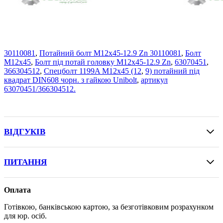
30110081
,
Потайний болт M12x45-12.9 Zn 30110081
,
Болт
M12x45
,
Болт під потай головку M12x45-12.9 Zn
,
63070451
,
366304512
,
Спецболт 1199A М12х45 (12
,
9) потайний під
квадрат DIN608 чорн. з гайкою Unibolt
,
артикул
63070451/366304512.
ВІДГУКІВ
ПИТАННЯ
Оплата
Готівкою, банківською картою, за безготівковим розрахунком
для юр. осіб.