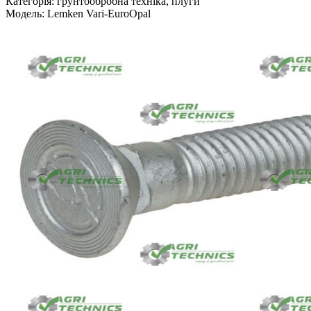
Категорія: грунтообробна техніка, плуги
Модель: Lemken Vari-EuroOpal