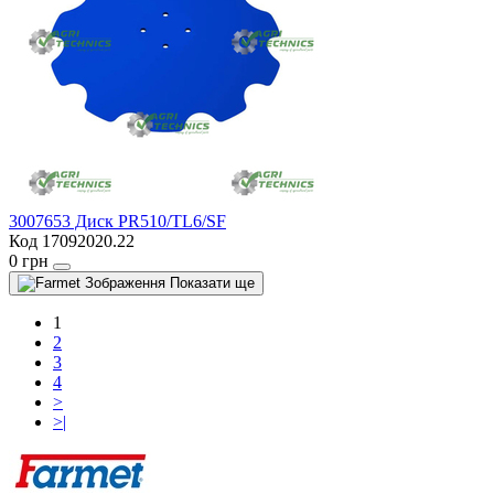
3007653 Диск PR510/TL6/SF
Код 17092020.22
0 грн
Показати ще
1
2
3
4
>
>|