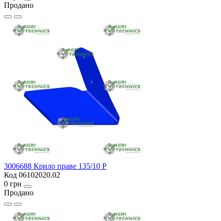
Продано
3006688 Крило праве 135/10 P
Код 06102020.02
0 грн
Продано