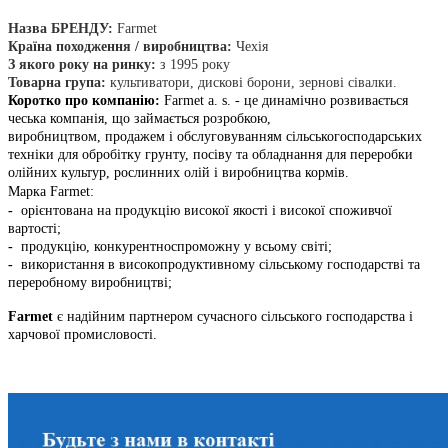
Назва БРЕНДУ:
Farmet
Країна походження / виробництва:
Чехія
З якого року на ринку:
з 1995 року
Товарна група:
культиватори, дискові борони, зернові сівалки.
Коротко про компанію:
Farmet a. s.
- це динамічно розвивається
чеська компанія, що займається розробкою,
виробництвом, продажем і обслуговуванням сільськогосподарських
техніки для обробітку грунту, посіву та обладнання для переробки
олійних культур, рослинних олій і виробництва кормів.
Марка Farmet:
-
орієнтована на продукцію високої якості і високої споживчої
вартості
;
-
продукцію, конкурентноспроможну у всьому світі
;
-
використання в високопродуктивному сільському господарстві та
переробному виробництві
;
Farmet
є надійним партнером сучасного сільського господарства і
харчової промисловості.