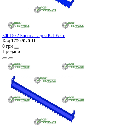
3001672 Борона задня K/LF/2m
Код 17092020.11
0 грн
Продано