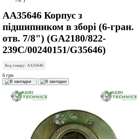
7/8")
AA35646 Корпус з
підшипником в зборі (6-гран.
отв. 7/8") (GA2180/822-
239C/00240151/G35646)
Код товару: AA35646
6 грн