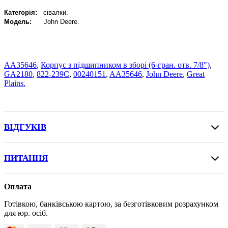
Категорія:
сівалки.
Модель:
John
Deere
.
AA35646
,
Корпус з підшипником в зборі (6-гран. отв. 7/8")
,
GA2180
,
822-239C
,
00240151
,
AA35646
,
John Deere
,
Great
Plains.
ВІДГУКІВ
ПИТАННЯ
Оплата
Готівкою, банківською картою, за безготівковим розрахунком
для юр. осіб.