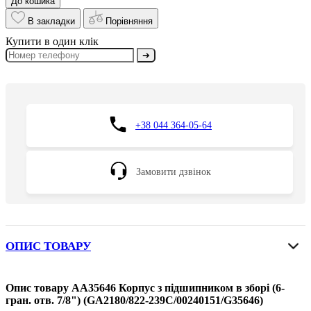
До кошика
В закладки
Порівняння
Купити в один клік
➔
+38 044 364-05-64
Замовити дзвінок
ОПИС ТОВАРУ
Опис товару AA35646 Корпус з підшипником в зборі (6-
гран. отв. 7/8") (GA2180/822-239C/00240151/G35646)