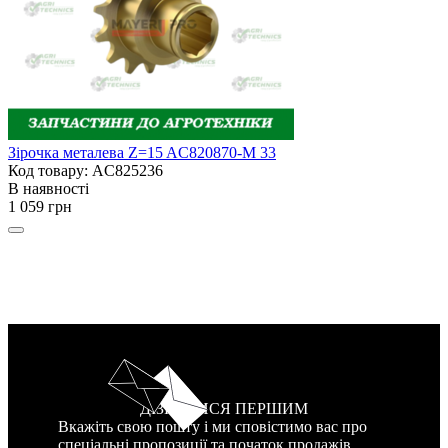
Зірочка металева Z=15 AC820870-M 33
Код товару: AC825236
В наявності
1 059 грн
ДІЗНАТИСЯ ПЕРШИМ
Вкажіть свою пошту і ми сповістимо вас про
спеціальні пропозиції та початок продажів