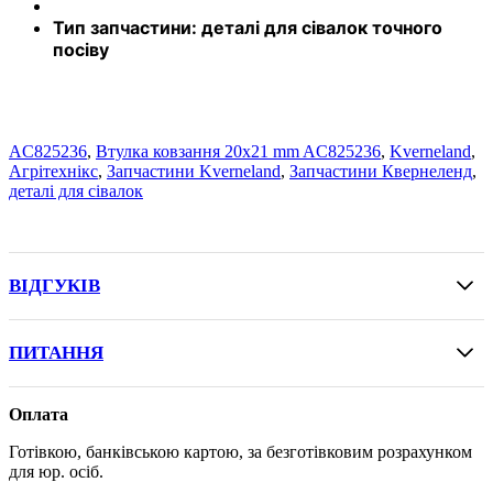
Тип запчастини:
де
талі для сівалок точного
посіву
AC825236
,
Втулка ковзання 20х21 mm AC825236
,
Kverneland
,
Агрітехнікс
,
Запчастини Kverneland
,
Запчастини Квернеленд
,
деталі для сівалок
ВІДГУКІВ
ПИТАННЯ
Оплата
Готівкою, банківською картою, за безготівковим розрахунком
для юр. осіб.