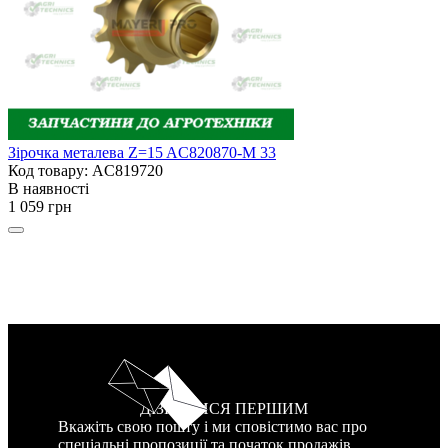
Зірочка металева Z=15 AC820870-M 33
Код товару: AC819720
В наявності
1 059 грн
ДІЗНАТИСЯ ПЕРШИМ
Вкажіть свою пошту і ми сповістимо вас про
спеціальні пропозиції та початок продажів