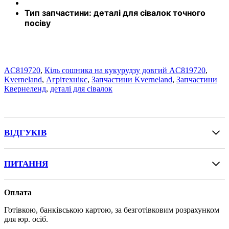
Тип запчастини:
де
талі для сівалок точного
посіву
AC819720
,
Кіль сошника на кукурудзу довгий AC819720
,
Kverneland
,
Агрітехнікс
,
Запчастини Kverneland
,
Запчастини
Квернеленд
,
деталі для сівалок
ВІДГУКІВ
ПИТАННЯ
Оплата
Готівкою, банківською картою, за безготівковим розрахунком
для юр. осіб.