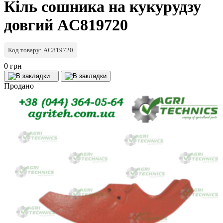
Кіль сошника на кукурудзу
довгий AC819720
Код товару: AC819720
0 грн
Продано