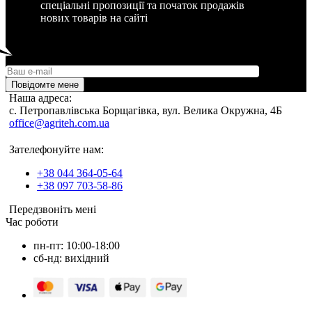
спеціальні пропозиції та початок продажів
нових товарів на сайті
Повідомте мене
Наша адреса:
c. Петропавлівська Борщагівка, вул. Велика Окружна, 4Б
office@agriteh.com.ua
Зателефонуйте нам:
+38 044 364-05-64
+38 097 703-58-86
Передзвоніть мені
Час роботи
пн-пт: 10:00-18:00
сб-нд: вихідний