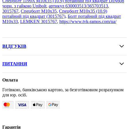
Спецболт 1199A М10х35 (10.9) потайний під квадрат DIN608
чорн. з гайкою Unibolt
,
артикул 630003513/365703513
,
3015767
,
Спецболт М10х35
,
Спецболт М10х35 (10.9)
потайний під квадрат (3015767)
,
Болт потайний під квадрат
M10x33
,
LEMKEN 3015767
,
https://www.tvk-ramos.com/ua/
ВІДГУКІВ
ПИТАННЯ
Оплата
Готівкою, банківською картою, за безготівковим розрахунком
для юр. осіб.
Гарантія