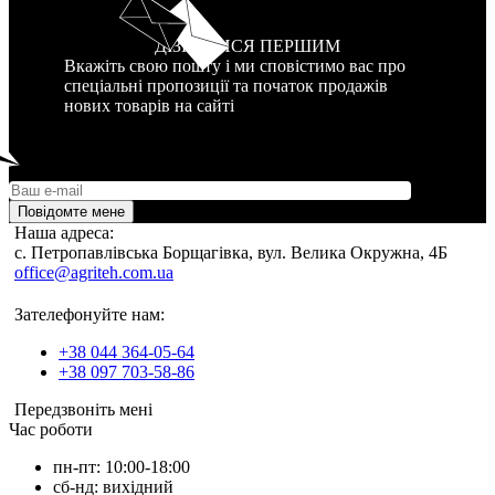
ДІЗНАТИСЯ ПЕРШИМ
Вкажіть свою пошту і ми сповістимо вас про
спеціальні пропозиції та початок продажів
нових товарів на сайті
Повідомте мене
Наша адреса:
c. Петропавлівська Борщагівка, вул. Велика Окружна, 4Б
office@agriteh.com.ua
Зателефонуйте нам:
+38 044 364-05-64
+38 097 703-58-86
Передзвоніть мені
Час роботи
пн-пт: 10:00-18:00
сб-нд: вихідний