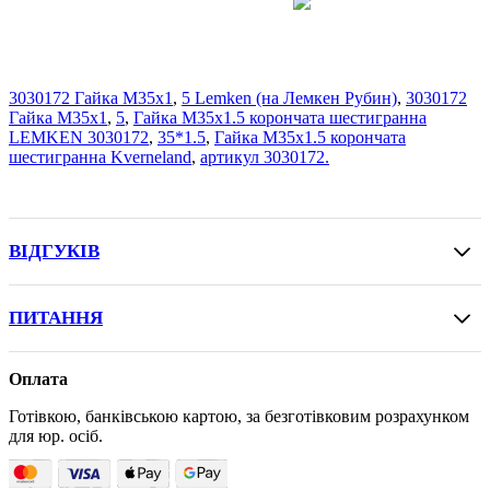
3030172 Гайка M35x1
,
5 Lemken (на Лемкен Рубин)
,
3030172
Гайка M35x1
,
5
,
Гайка М35х1.5 корончата шестигранна
LEMKEN 3030172
,
35*1.5
,
Гайка М35х1.5 корончата
шестигранна Kverneland
,
артикул 3030172.
ВІДГУКІВ
ПИТАННЯ
Оплата
Готівкою, банківською картою, за безготівковим розрахунком
для юр. осіб.