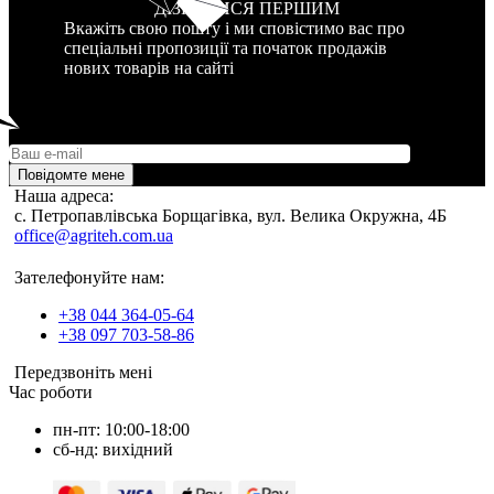
ДІЗНАТИСЯ ПЕРШИМ
Вкажіть свою пошту і ми сповістимо вас про
спеціальні пропозиції та початок продажів
нових товарів на сайті
Повідомте мене
Наша адреса:
c. Петропавлівська Борщагівка, вул. Велика Окружна, 4Б
office@agriteh.com.ua
Зателефонуйте нам:
+38 044 364-05-64
+38 097 703-58-86
Передзвоніть мені
Час роботи
пн-пт: 10:00-18:00
сб-нд: вихідний