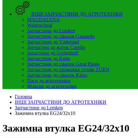
ІНШІ ЗАПЧАСТИНИ ДО АГРОТЕХНІКИ
MAGDALENA
Walterscheid
Запчастини до Lemken
Запчастини до сівалок Gaspardo
Запчастини до Väderstad
Запчастни до жаток Capello
Запастини до Geringhoff
Запчастини до Kuhn
Запчастини до сівалок Great Plains
Запчастини до ріпакових столів ZÜRN
Запчастини до сівалок Kinze
Паси до агротехніки
Фільтри до агротехніки
Головна
ІНШІ ЗАПЧАСТИНИ ДО АГРОТЕХНІКИ
Запчастини до Lemken
Зажимна втулка EG24/32x10
Зажимна втулка EG24/32x10