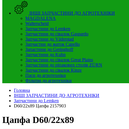
ІНШІ ЗАПЧАСТИНИ ДО АГРОТЕХНІКИ
MAGDALENA
Walterscheid
Запчастини до Lemken
Запчастини до сівалок Gaspardo
Запчастини до Väderstad
Запчастни до жаток Capello
Запастини до Geringhoff
Запчастини до Kuhn
Запчастини до сівалок Great Plains
Запчастини до ріпакових столів ZÜRN
Запчастини до сівалок Kinze
Паси до агротехніки
Фільтри до агротехніки
Головна
ІНШІ ЗАПЧАСТИНИ ДО АГРОТЕХНІКИ
Запчастини до Lemken
D60/22x89 Цапфа 2157903
Цапфа D60/22x89