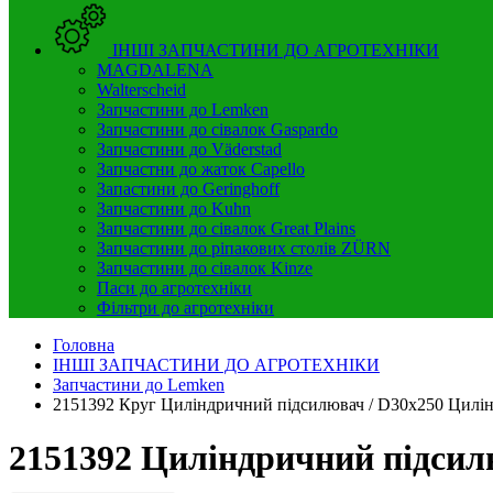
ІНШІ ЗАПЧАСТИНИ ДО АГРОТЕХНІКИ
MAGDALENA
Walterscheid
Запчастини до Lemken
Запчастини до сівалок Gaspardo
Запчастини до Väderstad
Запчастни до жаток Capello
Запастини до Geringhoff
Запчастини до Kuhn
Запчастини до сівалок Great Plains
Запчастини до ріпакових столів ZÜRN
Запчастини до сівалок Kinze
Паси до агротехніки
Фільтри до агротехніки
Головна
ІНШІ ЗАПЧАСТИНИ ДО АГРОТЕХНІКИ
Запчастини до Lemken
2151392 Круг Циліндричний підсилювач / D30x250 Цилі
2151392 Циліндричний підсил