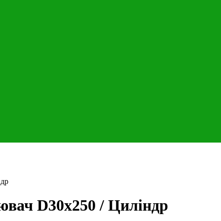
ндр
ювач D30x250 / Циліндр