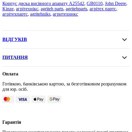
Корпус диска висівного апарату A25542
,
GB0110
,
John Deere
,
Kinze
,
агрітехнікс
,
agriteh parts
,
agritehparts
,
агрітех партс
,
агрітехпартс
,
agritehniks
,
агритехникс
ВІДГУКІВ
ПИТАННЯ
Оплата
Готівкою, банківською картою, за безготівковим розрахунком
для юр. осіб.
Гарантія