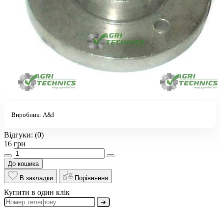
Виробник:
A&I
Відгуки:
(0)
16 грн
До кошика
В закладки
Порівняння
Купити в один клік
➔