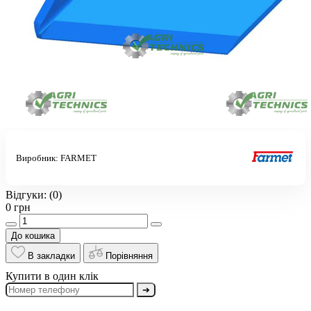
Виробник:
FARMET
Відгуки:
(0)
0 грн
До кошика
В закладки
Порівняння
Купити в один клік
➔