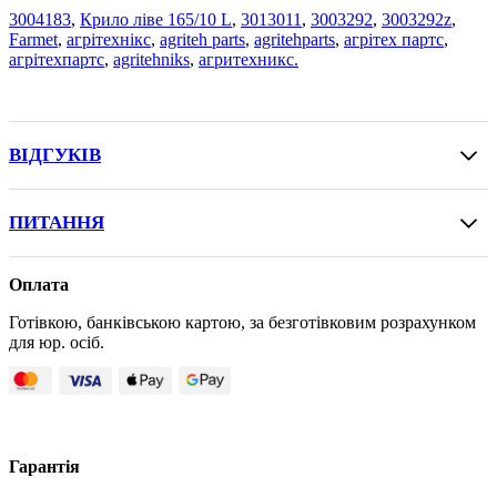
3004183
,
Крило ліве 165/10 L
,
3013011
,
3003292
,
3003292z
,
Farmet
,
агрітехнікс
,
agriteh parts
,
agritehparts
,
агрітех партс
,
агрітехпартс
,
agritehniks
,
агритехникс.
ВІДГУКІВ
ПИТАННЯ
Оплата
Готівкою, банківською картою, за безготівковим розрахунком
для юр. осіб.
Гарантія