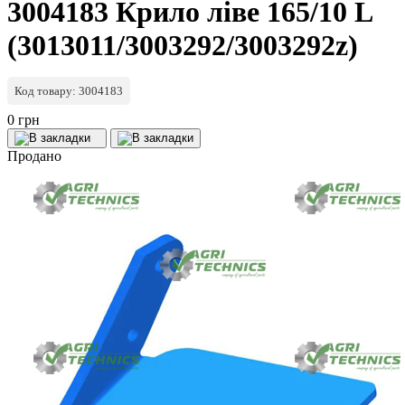
3004183 Крило ліве 165/10 L
(3013011/3003292/3003292z)
Код товару: 3004183
0 грн
Продано