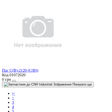
Пас C(B)-2120 (C(B))
Код 01072020
0 грн
Показати ще
|<
<
3
4
5