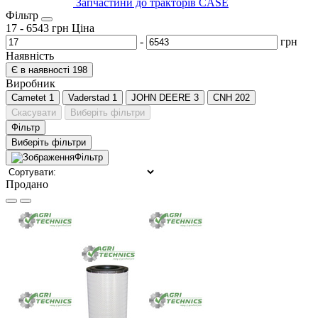
Запчастини до тракторів CASE
Фільтр
17
-
6543
грн
Ціна
-
грн
Наявність
Є в наявності
198
Виробник
Cametet
1
Vaderstad
1
JOHN DEERE
3
CNH
202
Скасувати
Виберіть фільтри
Фільтр
Виберіть фільтри
Фільтр
Продано