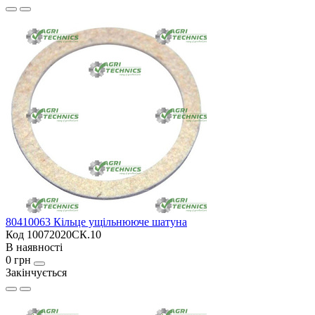
80410063 Кільце ущільнююче шатуна
Код 10072020СК.10
В наявності
0 грн
Закінчується