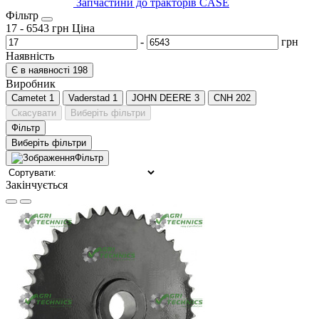
Запчастини до тракторів CASE
Фільтр
17
-
6543
грн
Ціна
-
грн
Наявність
Є в наявності
198
Виробник
Cametet
1
Vaderstad
1
JOHN DEERE
3
CNH
202
Скасувати
Виберіть фільтри
Фільтр
Виберіть фільтри
Фільтр
Закінчується