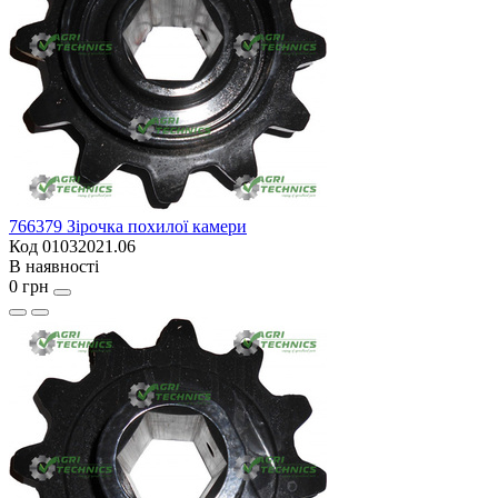
766379 Зірочка похилої камери
Код 01032021.06
В наявності
0 грн