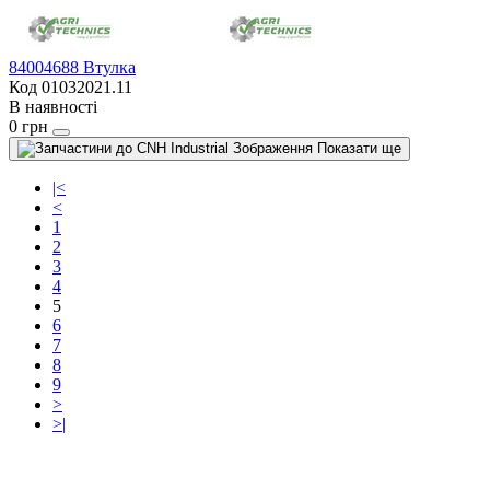
84004688 Втулка
Код 01032021.11
В наявності
0 грн
Показати ще
|<
<
1
2
3
4
5
6
7
8
9
>
>|