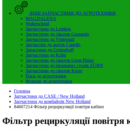
ІНШІ ЗАПЧАСТИНИ ДО АГРОТЕХНІКИ
MAGDALENA
Walterscheid
Запчастини до Lemken
Запчастини до сівалок Gaspardo
Запчастини до Väderstad
Запчастни до жаток Capello
Запастини до Geringhoff
Запчастини до Kuhn
Запчастини до сівалок Great Plains
Запчастини до ріпакових столів ZÜRN
Запчастини до сівалок Kinze
Паси до агротехніки
Фільтри до агротехніки
Головна
Запчастини до CASE / New Holland
Запчастини до комбайнів New Holland
84607214 Фільтр рециркуляції повітря кабіни
Фільтр рециркуляції повітря 