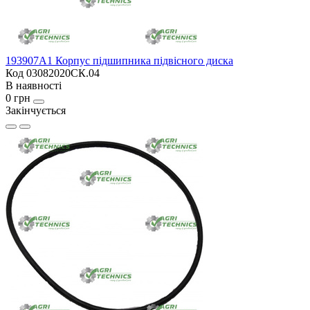
193907A1 Корпус підшипника підвісного диска
Код 03082020СК.04
В наявності
0 грн
Закінчується