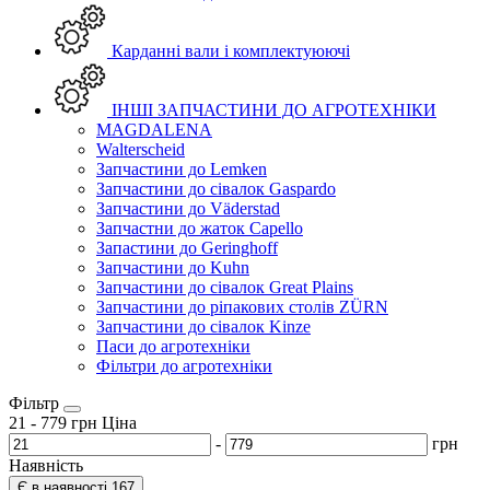
Карданні вали і комплектуюючі
ІНШІ ЗАПЧАСТИНИ ДО АГРОТЕХНІКИ
MAGDALENA
Walterscheid
Запчастини до Lemken
Запчастини до сівалок Gaspardo
Запчастини до Väderstad
Запчастни до жаток Capello
Запастини до Geringhoff
Запчастини до Kuhn
Запчастини до сівалок Great Plains
Запчастини до ріпакових столів ZÜRN
Запчастини до сівалок Kinze
Паси до агротехніки
Фільтри до агротехніки
Фільтр
21
-
779
грн
Ціна
-
грн
Наявність
Є в наявності
167