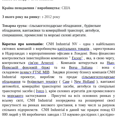
Країна походження / виробництва:
США
З якого року на ринку
:
з 2012 року
Товарна група:
c
іл
ьськогосподарське обладнання , б
удівельне
обладнання, в
антажівки та комерційний транспорт, а
втобуси,
спецмашини, п
ромислові та морські силові агрегати
.
Коротко про компанію:
CNH Industrial NV
- одна з найбільших
світових компаній з виробництва
капітальних товарів
, зареєстрована
в Нідерландах з корпоративними офісами в Лондоні. Вона фінансово
контролюється інвестиційною компанією "
Екзор"
, яка, в свою чергу,
контролюється
сім'єю Агнеллі
. Компанія котирується на
Нью-
Йоркській фондовій біржі
та на
Borsa Italiana
: вона є
складовою
індексу FTSE MIB
. Завдяки різному бізнесу компанія CNH
Industrial проектує, виробляє та продає
сільськогосподарське
обладнання
та
будівельну техніку
(
Case
і
New Holland
), вантажні
автомобілі, комерційні транспортні засоби, автобуси та спеціальні
транспортні засоби (
Iveco
), крім силових агрегатів для промислового
та
морського
застосування . Присутні на всіх основних ринках у
всьому світі, CNH Industrial зосереджена на розширенні своєї
присутності на ринках високого зростання, в тому числі за рахунок
спільних підприємств. CNH Industrial в даний час працює понад 63
000 людей у ​​66 виробничих заводах і 53 науково-дослідних і дослідно-