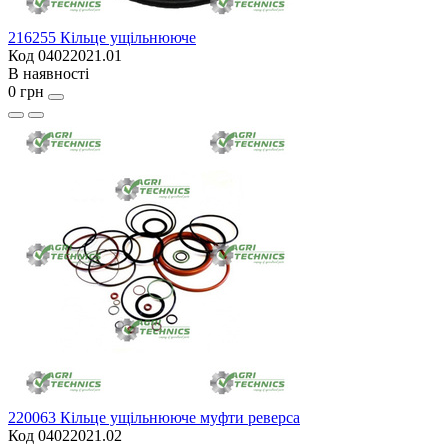
216255 Кільце ущільнююче
Код 04022021.01
В наявності
0 грн
220063 Кільце ущільнююче муфти реверса
Код 04022021.02