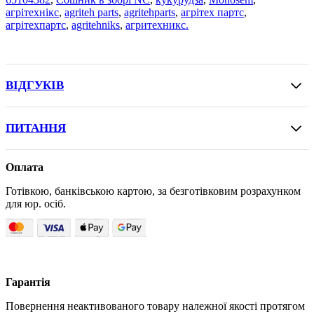
агрітехнікс
,
agriteh parts
,
agritehparts
,
агрітех партс
,
агрітехпартс
,
agritehniks
,
агритехникс.
ВІДГУКІВ
ПИТАННЯ
Оплата
Готівкою, банківською картою, за безготівковим розрахунком
для юр. осіб.
Гарантія
Повернення неактивованого товару належної якості протягом