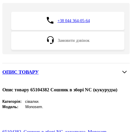
+38 044 364-05-64
Замовити дзвінок
ОПИС ТОВАРУ
Опис товару 65104382 Сошник в зборі NC (кукурудза)
Категорія:
сівалки.
Модель:
Monosem
.
65104382
,
Сошник в зборі NC
,
кукурудза
,
Monosem
,