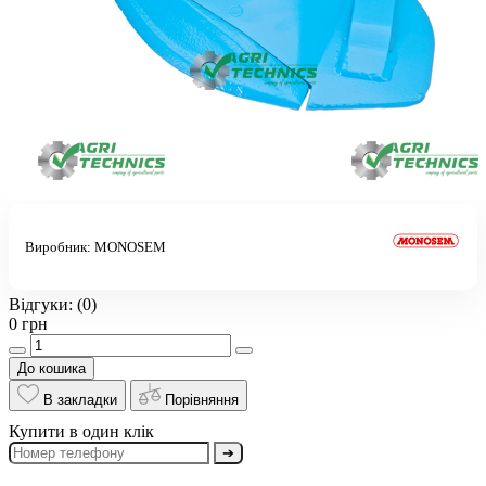
Виробник:
MONOSEM
Відгуки:
(0)
0 грн
До кошика
В закладки
Порівняння
Купити в один клік
➔