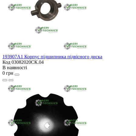
193907A1 Корпус підшипника підвісного диска
Код 03082020СК.04
В наявності
0 грн