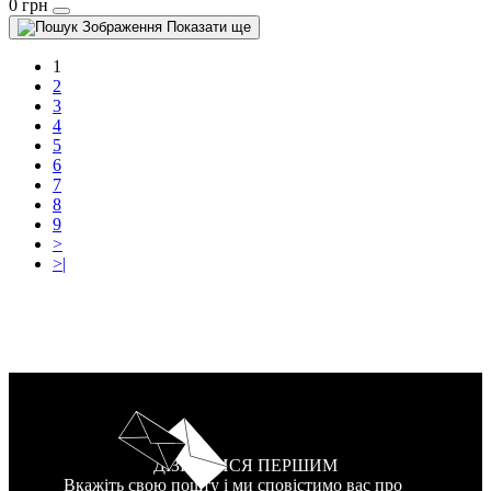
0 грн
Показати ще
1
2
3
4
5
6
7
8
9
>
>|
ДІЗНАТИСЯ ПЕРШИМ
Вкажіть свою пошту і ми сповістимо вас про