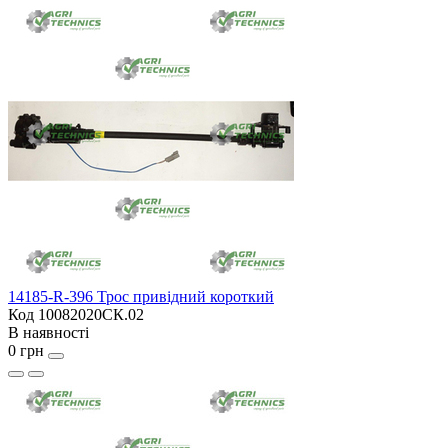
14185-R-396 Трос привідний короткий
Код 10082020СК.02
В наявності
0 грн