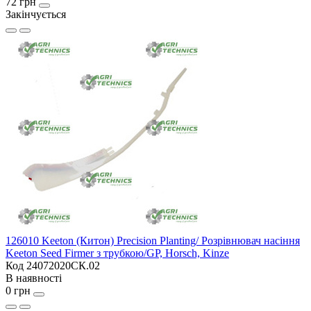
72 грн
Закінчується
126010 Keeton (Китон) Precision Planting/ Розрівнювач насіння
Keeton Seed Firmer з трубкою/GP, Horsch, Kinze
Код 24072020СК.02
В наявності
0 грн