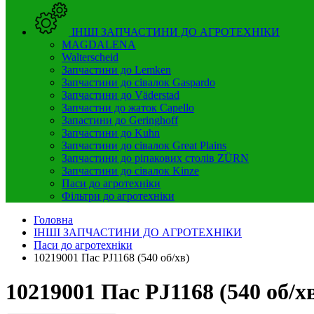
ІНШІ ЗАПЧАСТИНИ ДО АГРОТЕХНІКИ
MAGDALENA
Walterscheid
Запчастини до Lemken
Запчастини до сівалок Gaspardo
Запчастини до Väderstad
Запчастни до жаток Capello
Запастини до Geringhoff
Запчастини до Kuhn
Запчастини до сівалок Great Plains
Запчастини до ріпакових столів ZÜRN
Запчастини до сівалок Kinze
Паси до агротехніки
Фільтри до агротехніки
Головна
ІНШІ ЗАПЧАСТИНИ ДО АГРОТЕХНІКИ
Паси до агротехніки
10219001 Пас PJ1168 (540 об/хв)
10219001 Пас PJ1168 (540 об/х