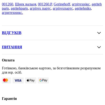
001260
,
Шнек вальця
,
001260.P
,
Geringhoff
,
агрітехнікс
,
agriteh
parts
,
agritehparts
,
агрітех партс
,
агрітехпартс
,
agritehniks
,
агритехникс.
ВІДГУКІВ
ПИТАННЯ
Оплата
Готівкою, банківською картою, за безготівковим розрахунком
для юр. осіб.
Гарантія