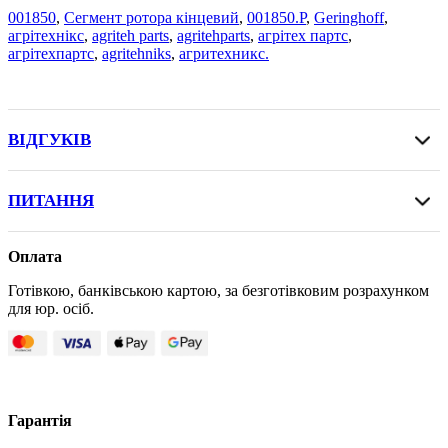
001850
,
Сегмент ротора кінцевий
,
001850.P
,
Geringhoff
,
агрітехнікс
,
agriteh parts
,
agritehparts
,
агрітех партс
,
агрітехпартс
,
agritehniks
,
агритехникс.
ВІДГУКІВ
ПИТАННЯ
Оплата
Готівкою, банківською картою, за безготівковим розрахунком
для юр. осіб.
Гарантія