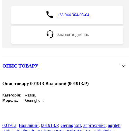
+38 044 364-05-64
Замовити дзвінок
ОПИС ТОВАРУ
Опис товару 001913 Вал лівий (001913.P)
Категорія:
жатки.
Модель:
Geringhoff
.
001913
,
Вал лівий
,
001913.P
,
Geringhoff
,
агрітехнікс
,
agriteh
parts
,
agritehparts
,
агрітех партс
,
агрітехпартс
,
agritehniks
,