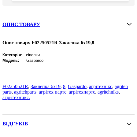
ОПИС ТОВАРУ
Опис товару F02250521R Заклепка 6х19,8
Категорія:
сівалки.
Модель:
Gaspardo
.
F02250521R
,
Заклепка 6х19
,
8
,
Gaspardo
,
агрітехнікс
,
agriteh
parts
,
agritehparts
,
агрітех партс
,
агрітехпартс
,
agritehniks
,
агритехникс.
ВІДГУКІВ