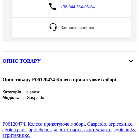
+38 044 364-05-64
Замовити дзвінок
ОПИС ТОВАРУ
Опис товару F06120474 Колесо прикотуюче в зборі
Категорія:
сівалки.
Модель:
Gaspardo
.
F06120474
,
Колесо прикотуюче в зборі
,
Gaspardo
,
агрітехнікс
,
agriteh parts
,
agritehparts
,
агрітех партс
,
агрітехпартс
,
agritehniks
,
агритехникс.