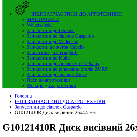
ІНШІ ЗАПЧАСТИНИ ДО АГРОТЕХНІКИ
MAGDALENA
Walterscheid
Запчастини до Lemken
Запчастини до сівалок Gaspardo
Запчастини до Väderstad
Запчастни до жаток Capello
Запастини до Geringhoff
Запчастини до Kuhn
Запчастини до сівалок Great Plains
Запчастини до ріпакових столів ZÜRN
Запчастини до сівалок Kinze
Паси до агротехніки
Фільтри до агротехніки
Головна
ІНШІ ЗАПЧАСТИНИ ДО АГРОТЕХНІКИ
Запчастини до сівалок Gaspardo
G10121410R Диск висівний 26x4,5 мм
G10121410R Диск висівний 26