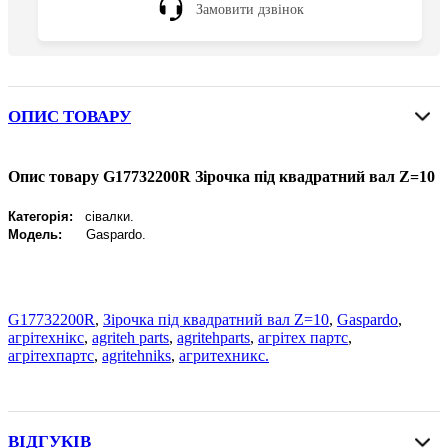
Замовити дзвінок
ОПИС ТОВАРУ
Опис товару G17732200R Зірочка під квадратний вал Z=10
Категорія:
сівалки.
Модель:
Gaspardo
.
G17732200R
,
Зірочка під квадратний вал Z=10
,
Gaspardo
,
агрітехнікс
,
agriteh parts
,
agritehparts
,
агрітех партс
,
агрітехпартс
,
agritehniks
,
агритехникс.
ВІДГУКІВ