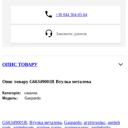
+38 044 364-05-64
Замовити дзвінок
ОПИС ТОВАРУ
Опис товару G66349001R Втулка металева
Категорія:
сівалки.
Модель:
Gaspardo
.
G66349001R
,
Втулка металева
,
Gaspardo
,
агрітехнікс
,
agriteh
parts
,
agritehparts
,
агрітех партс
,
агрітехпартс
,
agritehniks
,