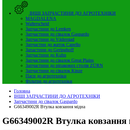
ІНШІ ЗАПЧАСТИНИ ДО АГРОТЕХНІКИ
MAGDALENA
Walterscheid
Запчастини до Lemken
Запчастини до сівалок Gaspardo
Запчастини до Väderstad
Запчастни до жаток Capello
Запастини до Geringhoff
Запчастини до Kuhn
Запчастини до сівалок Great Plains
Запчастини до ріпакових столів ZÜRN
Запчастини до сівалок Kinze
Паси до агротехніки
Фільтри до агротехніки
Головна
ІНШІ ЗАПЧАСТИНИ ДО АГРОТЕХНІКИ
Запчастини до сівалок Gaspardo
G66349002R Втулка ковзання мідна
G66349002R Втулка ковзання 