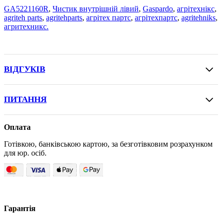
GA5221160R
,
Чистик внутрішній лівий
,
Gaspardo
,
агрітехнікс
,
agriteh parts
,
agritehparts
,
агрітех партс
,
агрітехпартс
,
agritehniks
,
агритехникс.
ВІДГУКІВ
ПИТАННЯ
Оплата
Готівкою, банківською картою, за безготівковим розрахунком
для юр. осіб.
Гарантія