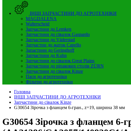
ІНШІ ЗАПЧАСТИНИ ДО АГРОТЕХНІКИ
MAGDALENA
Walterscheid
Запчастини до Lemken
Запчастини до сівалок Gaspardo
Запчастини до Väderstad
Запчастни до жаток Capello
Запастини до Geringhoff
Запчастини до Kuhn
Запчастини до сівалок Great Plains
Запчастини до ріпакових столів ZÜRN
Запчастини до сівалок Kinze
Паси до агротехніки
Фільтри до агротехніки
Головна
ІНШІ ЗАПЧАСТИНИ ДО АГРОТЕХНІКИ
Запчастини до сівалок Kinze
G30654 Зірочка з фланцем 6-гран., z=19, ширина 38 мм
G30654 Зірочка з фланцем 6-г