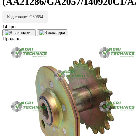
(AA21286/GA2057/140920C1/A
Код товару: G30654
14 грн
Продано