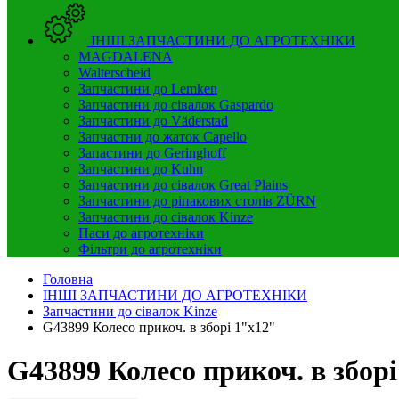
ІНШІ ЗАПЧАСТИНИ ДО АГРОТЕХНІКИ
MAGDALENA
Walterscheid
Запчастини до Lemken
Запчастини до сівалок Gaspardo
Запчастини до Väderstad
Запчастни до жаток Capello
Запастини до Geringhoff
Запчастини до Kuhn
Запчастини до сівалок Great Plains
Запчастини до ріпакових столів ZÜRN
Запчастини до сівалок Kinze
Паси до агротехніки
Фільтри до агротехніки
Головна
ІНШІ ЗАПЧАСТИНИ ДО АГРОТЕХНІКИ
Запчастини до сівалок Kinze
G43899 Колесо прикоч. в зборі 1"x12"
G43899 Колесо прикоч. в збо